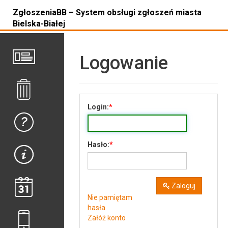
ZgłoszeniaBB – System obsługi zgłoszeń miasta
Bielska-Białej
Logowanie
Login:
Hasło:
Zaloguj
Nie pamiętam
hasła
Załóż konto