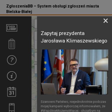
ZgłoszeniaBB – System obsługi zgłoszeń miasta
Bielska-Białej
×
×
Fi
z
Zapytaj prezydenta
Dodaj
+
Jarosława Klimaszewskiego
−
40
183
Szanowni Państwo, niejednokrotnie podczas
mojej kampanii wyborczej informowałem, że
#WspólnieMożemyWięcej - chciałbym na