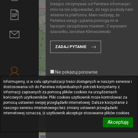
bieżąco otrzymywać od Państwa informacje i
928
182
móc na nie odpowiadać, do tego posłuży nam
właśnie ta platforma. Mam nadzieję, że
Państwa uwagi i pytania pomogą mi w
164
2
lepszym zarządzaniu miastem. Z wyrazami
szacunku Jarosław Klimaszewski.
ZADAJ PYTANIE
Nie pokazuj ponownie
Informujemy, iż w celu optymalizacji treści dostępnych w naszym serwisie i
dostosowania ich do Państwa indywidualnych potrzeb korzystamy z
Deklaracja
informacji zapisanych za pomocą plików cookies na urządzeniach
dostępności
końcowych użytkowników. Pliki cookies użytkownik może kontrolować za
pomocą ustawień swojej przeglądarki internetowej. Dalsze korzystanie z
naszego serwisu internetowego bez zmiany ustawień przeglądarki
internetowej oznacza, iż użytkownik akceptuje stosowanie plików cookies.
Akceptuję
Leaflet
|
Map data © OpenStreetMap
Odnośnik bezpośredni
contributors