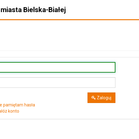
miasta Bielska-Białej
Zaloguj
ie pamiętam hasła
ałóż konto